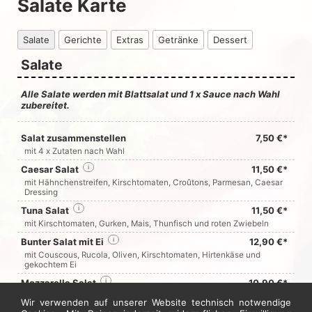
Salate Karte
Salate
Gerichte
Extras
Getränke
Dessert
Salate
Alle Salate werden mit Blattsalat und 1 x Sauce nach Wahl
zubereitet.
Salat zusammenstellen
7,50 €*
mit 4 x Zutaten nach Wahl
Caesar Salat
i
11,50 €*
mit Hähnchenstreifen, Kirschtomaten, Croûtons, Parmesan, Caesar
Dressing
Tuna Salat
i
11,50 €*
mit Kirschtomaten, Gurken, Mais, Thunfisch und roten Zwiebeln
Bunter Salat mit Ei
i
12,90 €*
mit Couscous, Rucola, Oliven, Kirschtomaten, Hirtenkäse und
gekochtem Ei
Mozzarella Salat
i
10,90 €*
mit Mozzarella, Kirschtomaten, Basilikum, Rucola, Gurken und
Wir verwenden auf unserer Website technisch notwendige
Walnüssen